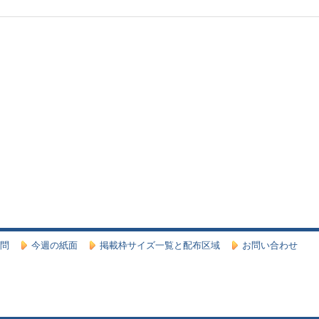
問
今週の紙面
掲載枠サイズ一覧と配布区域
お問い合わせ