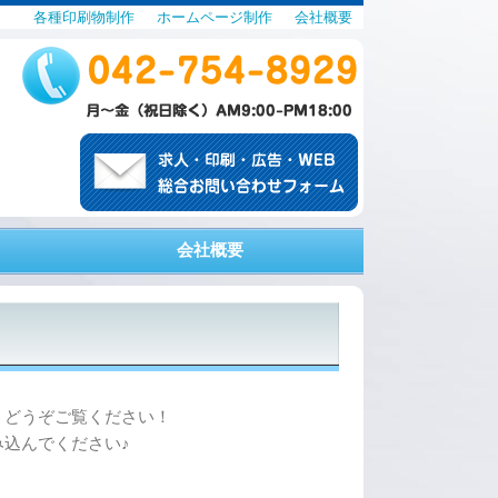
各種印刷物制作
ホームページ制作
会社概要
お問い合わせフォーム
会社概要
！ どうぞご覧ください！
込んでください♪