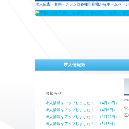
求人広告・名刺・チラシ他各種印刷物からホームページ
求人情報紙
お知らせ
20
求人情報をアップしました！！（4月19日）
求
求人情報をアップしました！！（4月5日）
左
求人情報をアップしました！！（3月22日）
求人情報をアップしました！！（3月8日）