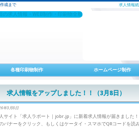
作成まで
求人情報紙
各種印刷物制作
ホームページ制作
求人情報をアップしました！！（3月8日）
26年3月8日
人サイト「求人ラポート｜jobr.jp」に新着求人情報が届きました
のバナーをクリック、もしくはケータイ・スマホでQRコードを読み